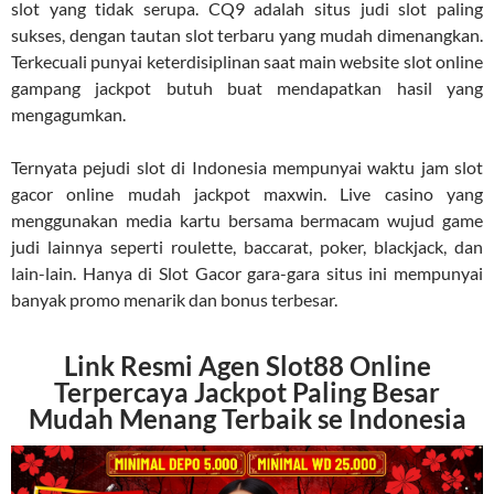
slot yang tidak serupa. CQ9 adalah situs judi slot paling
sukses, dengan tautan slot terbaru yang mudah dimenangkan.
Terkecuali punyai keterdisiplinan saat main website slot online
gampang jackpot butuh buat mendapatkan hasil yang
mengagumkan.
Ternyata pejudi slot di Indonesia mempunyai waktu jam slot
gacor online mudah jackpot maxwin. Live casino yang
menggunakan media kartu bersama bermacam wujud game
judi lainnya seperti roulette, baccarat, poker, blackjack, dan
lain-lain. Hanya di Slot Gacor gara-gara situs ini mempunyai
banyak promo menarik dan bonus terbesar.
Link Resmi Agen Slot88 Online
Terpercaya Jackpot Paling Besar
Mudah Menang Terbaik se Indonesia