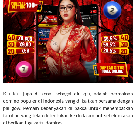
Kiu kiu, juga di kenal sebagai qiu qiu, adalah permainan
domino populer di Indonesia yang di kaitkan bersama dengan
pai gow. Pemain kebanyakan di paksa untuk menempatkan
taruhan yang telah di tentukan ke di dalam pot sebelum akan
di berikan tiga kartu domino.