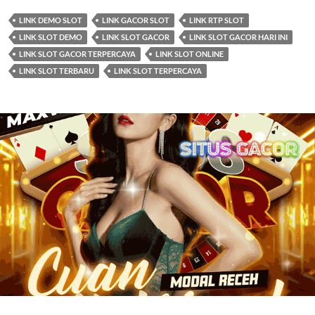
LINK DEMO SLOT
LINK GACOR SLOT
LINK RTP SLOT
LINK SLOT DEMO
LINK SLOT GACOR
LINK SLOT GACOR HARI INI
LINK SLOT GACOR TERPERCAYA
LINK SLOT ONLINE
LINK SLOT TERBARU
LINK SLOT TERPERCAYA