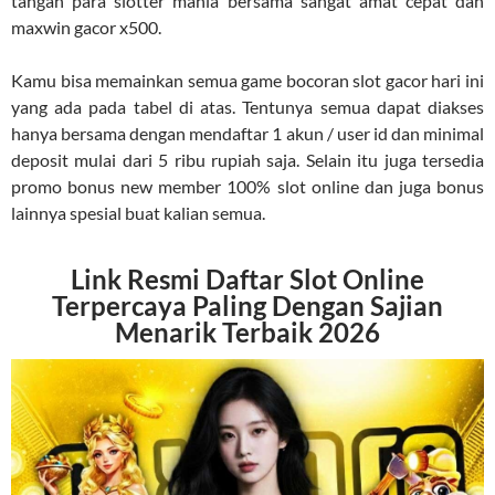
tangan para slotter mania bersama sangat amat cepat dan
maxwin gacor x500.
Kamu bisa memainkan semua game bocoran slot gacor hari ini
yang ada pada tabel di atas. Tentunya semua dapat diakses
hanya bersama dengan mendaftar 1 akun / user id dan minimal
deposit mulai dari 5 ribu rupiah saja. Selain itu juga tersedia
promo bonus new member 100% slot online dan juga bonus
lainnya spesial buat kalian semua.
Link Resmi Daftar Slot Online
Terpercaya Paling Dengan Sajian
Menarik Terbaik 2026