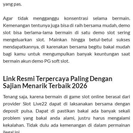
yang pas.
Agar tidak mengganggu konsentrasi selama bermain.
Kemenangan tentunya juga bisa di raih bersama mudah, demo
slot bisa berlama-lama bermain di satu demo slot sering
mengeluarkan slot. Mainkan hingga betul-betul sukses
mendapatkannya, di karenakan bersama begitu bakal mudah
bagi kamu untuk mengumpulkan banyak keuntungan saat
bermain akun demo PG soft slot.
Link Resmi Terpercaya Paling Dengan
Sajian Menarik Terbaik 2026
Tenang saja, karena bermain di game slot online berasal dari
provider Slot Live22 dapat di laksanakan bersama dengan
deposit pulsa. Dapat di pastikan bakal ada banyak sekali
problem yang bakal anda alami, justru harus mengalami
kekalahan. Tidak dulu ada kemenangan di dalam permainan
ilegal ini.