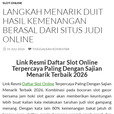
SLOT ONLINE
LANGKAH MENARIK DUIT
HASIL KEMENANGAN
BERASAL DARI SITUS JUDI
ONLINE
31 JULI 2026
TINGGALKAN KOMENTAR
Link Resmi Daftar Slot Online
Terpercaya Paling Dengan Sajian
Menarik Terbaik 2026
Link Resmi
Daftar Slot Online
Terpercaya Paling Dengan Sajian
Menarik Terbaik 2026, Kombinasi pada bocoran slot gacor
bersama jam hoki slot gacor akan memberikan keuntungan
lebih buat kalian kala melakukan taruhan judi slot gampang
menang. Dengan kata lain 80% kemenangan bakal jatuh di