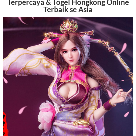
Terpercaya & Togel Hongkong Online
Terbaik se Asia