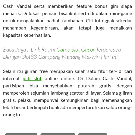
Cash Vandal serta memberikan feature bonus gim siapa
menarik. Di lokasi pemain bisa ikut serta di dalam mini-game
untuk mengalahkan hadiah tambahan. Ciri ini nggak sekedar
menambah kegembiraan, akan tetapi juga menaikkan
kapasitas keberhasilan.
Baca Juga : Link Resmi
Game Slot Gacor
Terpercaya
Dengan Slot88 Gampang Menang Maxwin Hari Ini
Selain itu giliran free merupakan salah satu fitur ter- di cari
internal
judi slot
online online. Di Dalam Cash Vandal,
partisipan bisa menyebabkan putaran gratis dengan
memperoleh sejumlah lambang scatter di layar. Selama giliran
gratis, pelaku mempunyai kemungkinan bagi memenangkan
lebih besar berlimpah tidak ada mempertaruhkan saldo orang-
orang itu.