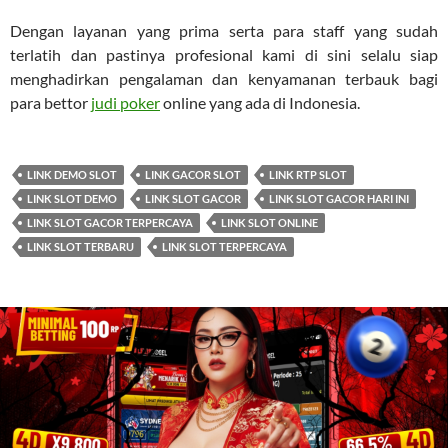
Dengan layanan yang prima serta para staff yang sudah
terlatih dan pastinya profesional kami di sini selalu siap
menghadirkan pengalaman dan kenyamanan terbauk bagi
para bettor
judi poker
online yang ada di Indonesia.
LINK DEMO SLOT
LINK GACOR SLOT
LINK RTP SLOT
LINK SLOT DEMO
LINK SLOT GACOR
LINK SLOT GACOR HARI INI
LINK SLOT GACOR TERPERCAYA
LINK SLOT ONLINE
LINK SLOT TERBARU
LINK SLOT TERPERCAYA