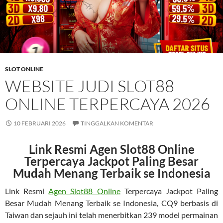
SLOT ONLINE
WEBSITE JUDI SLOT88
ONLINE TERPERCAYA 2026
10 FEBRUARI 2026
TINGGALKAN KOMENTAR
Link Resmi Agen Slot88 Online
Terpercaya Jackpot Paling Besar
Mudah Menang Terbaik se Indonesia
Link Resmi
Agen Slot88 Online
Terpercaya Jackpot Paling
Besar Mudah Menang Terbaik se Indonesia, CQ9 berbasis di
Taiwan dan sejauh ini telah menerbitkan 239 model permainan