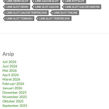
LINK DEMO SLOT
LINK GACOR SLOT
LINK RTP SLOT
LINK SLOT DEMO
LINK SLOT GACOR
LINK SLOT GACOR HARI INI
LINK SLOT GACOR TERPERCAYA
LINK SLOT ONLINE
LINK SLOT TERBARU
LINK SLOT TERPERCAYA
Arsip
Juli 2026
Juni 2026
Mei 2026
April 2026
Maret 2026
Februari 2026
Januari 2026
Desember 2025
November 2025
Oktober 2025
September 2025