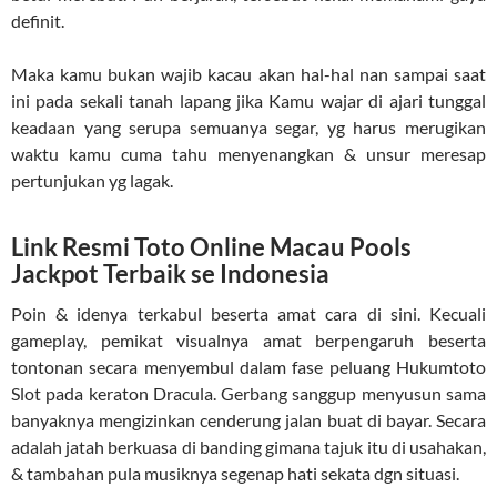
definit.
Maka kamu bukan wajib kacau akan hal-hal nan sampai saat
ini pada sekali tanah lapang jika Kamu wajar di ajari tunggal
keadaan yang serupa semuanya segar, yg harus merugikan
waktu kamu cuma tahu menyenangkan & unsur meresap
pertunjukan yg lagak.
Link Resmi Toto Online Macau Pools
Jackpot Terbaik se Indonesia
Poin & idenya terkabul beserta amat cara di sini. Kecuali
gameplay, pemikat visualnya amat berpengaruh beserta
tontonan secara menyembul dalam fase peluang Hukumtoto
Slot pada keraton Dracula. Gerbang sanggup menyusun sama
banyaknya mengizinkan cenderung jalan buat di bayar. Secara
adalah jatah berkuasa di banding gimana tajuk itu di usahakan,
& tambahan pula musiknya segenap hati sekata dgn situasi.