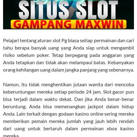
Pelajari tentang aturan slot Pg biasa setiap permainan dan cari
tahu berapa banyak uang yang Anda siap untuk mengambil
risiko sebelum poker. Tetap berpegang pada anggaran yang
Anda tetapkan dan tidak akan melampaui batas. Kebanyakan
orang kehilangan uang dalam jangka panjang yang sebenarnya.
Namun, itu tidak menghentikan jutaan wanita dari mencoba
keberuntungan mereka setiap periode 24 jam. Slot gacor pun
bisa terjadi dalam waktu dekat. Dan jika Anda benar-benar
beruntung, Anda bisa memenangkan jackpot dalam hidup
Anda. Lain terkait dengan godaan kasino online sering mereka
memberikan pemain mereka jumlah yang jauh lebih rendah
dari uang untuk bertaruh dalam permainan xbox kasino
mereka.