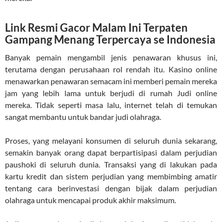
Link Resmi Gacor Malam Ini Terpaten
Gampang Menang Terpercaya se Indonesia
Banyak pemain mengambil jenis penawaran khusus ini,
terutama dengan perusahaan rol rendah itu. Kasino online
menawarkan penawaran semacam ini memberi pemain mereka
jam yang lebih lama untuk berjudi di rumah Judi online
mereka. Tidak seperti masa lalu, internet telah di temukan
sangat membantu untuk bandar judi olahraga.
Proses, yang melayani konsumen di seluruh dunia sekarang,
semakin banyak orang dapat berpartisipasi dalam perjudian
paushoki di seluruh dunia. Transaksi yang di lakukan pada
kartu kredit dan sistem perjudian yang membimbing amatir
tentang cara berinvestasi dengan bijak dalam perjudian
olahraga untuk mencapai produk akhir maksimum.