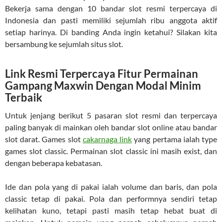
Bekerja sama dengan 10 bandar slot resmi terpercaya di
Indonesia dan pasti memiliki sejumlah ribu anggota aktif
setiap harinya. Di banding Anda ingin ketahui? Silakan kita
bersambung ke sejumlah situs slot.
Link Resmi Terpercaya Fitur Permainan
Gampang Maxwin Dengan Modal Minim
Terbaik
Untuk jenjang berikut 5 pasaran slot resmi dan terpercaya
paling banyak di mainkan oleh bandar slot online atau bandar
slot darat. Games slot
cakarnaga link
yang pertama ialah type
games slot classic. Permainan slot classic ini masih exist, dan
dengan beberapa kebatasan.
Ide dan pola yang di pakai ialah volume dan baris, dan pola
classic tetap di pakai. Pola dan performnya sendiri tetap
kelihatan kuno, tetapi pasti masih tetap hebat buat di