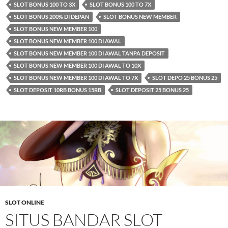
SLOT BONUS 100 TO 3X
SLOT BONUS 100 TO 7X
SLOT BONUS 200% DI DEPAN
SLOT BONUS NEW MEMBER
SLOT BONUS NEW MEMBER 100
SLOT BONUS NEW MEMBER 100 DI AWAL
SLOT BONUS NEW MEMBER 100 DI AWAL TANPA DEPOSIT
SLOT BONUS NEW MEMBER 100 DI AWAL TO 10X
SLOT BONUS NEW MEMBER 100 DI AWAL TO 7X
SLOT DEPO 25 BONUS 25
SLOT DEPOSIT 10RB BONUS 15RB
SLOT DEPOSIT 25 BONUS 25
SLOT ONLINE
SITUS BANDAR SLOT