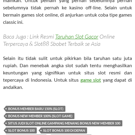
mainkan. Untuk pemain yang pernah sebelumnya pernah
sebelumnya tidak pernah ke kasino off-line. Selain untuk
bermain games slot online, di anjurkan untuk coba tipe games
classic ini.
Baca Juga : Link Resmi
Taruhan Slot Gacor
Online
Terpercaya & Slot88 Sbobet Terbaik se Asia
Selain itu tidak sulit untuk pikirkan bila taruhan satu juta
rupiah. Dan menebak angka slot sudah tentu menghasilkan
keuntungan yang signifikan untuk situs slot resmi dan
tepercaya di Indonesia. Untuk situs
game slot
yang dapat di
andalkan.
BONUS MEMBER BARU 150% (SLOT)
BONUS NEW MEMBER 100% (SLOT GAME)
SITUS JUDI SLOT ONLINE GAMPANG MENANG BONUS NEW MEMBER 100
SLOT BONUS 100
SLOT BONUS 100 DI DEPAN