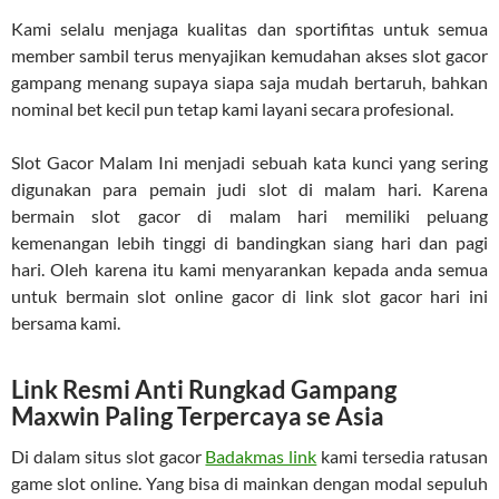
Kami selalu menjaga kualitas dan sportifitas untuk semua
member sambil terus menyajikan kemudahan akses slot gacor
gampang menang supaya siapa saja mudah bertaruh, bahkan
nominal bet kecil pun tetap kami layani secara profesional.
Slot Gacor Malam Ini menjadi sebuah kata kunci yang sering
digunakan para pemain judi slot di malam hari. Karena
bermain slot gacor di malam hari memiliki peluang
kemenangan lebih tinggi di bandingkan siang hari dan pagi
hari. Oleh karena itu kami menyarankan kepada anda semua
untuk bermain slot online gacor di link slot gacor hari ini
bersama kami.
Link Resmi Anti Rungkad Gampang
Maxwin Paling Terpercaya se Asia
Di dalam situs slot gacor
Badakmas link
kami tersedia ratusan
game slot online. Yang bisa di mainkan dengan modal sepuluh