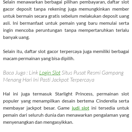
Selain menawarkan berbagai pilihan pembayaran, daftar slot
gacor deposit tanpa rekening juga memungkinkan member
untuk bermain secara gratis sebelum melakukan deposit uang
asli. Ini bermanfaat untuk pemain yang baru memulai serta
ingin mencoba peruntungan tanpa mempertaruhkan terlalu
banyak uang.
Selain itu, daftar slot gacor terpercaya juga memiliki berbagai
macam permainan yang bisa dipilih.
Baca Juga : Link
Login Slot
Situs Pusat Resmi Gampang
Menang Hari Ini Pasti Jackpot Terpercaya
Hal ini juga termasuk Starlight Princess, permainan slot
populer yang menampilkan desain bertema Cinderella serta
membayar jackpot besar. Game
judi slot
ini tersedia untuk
pemain dari seluruh dunia dan menawarkan pengalaman yang
menyenangkan dan mengasyikkan.