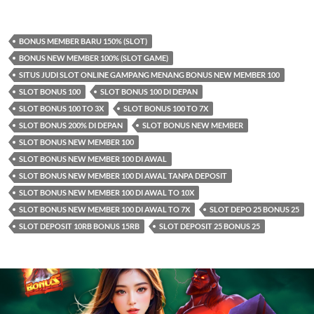
BONUS MEMBER BARU 150% (SLOT)
BONUS NEW MEMBER 100% (SLOT GAME)
SITUS JUDI SLOT ONLINE GAMPANG MENANG BONUS NEW MEMBER 100
SLOT BONUS 100
SLOT BONUS 100 DI DEPAN
SLOT BONUS 100 TO 3X
SLOT BONUS 100 TO 7X
SLOT BONUS 200% DI DEPAN
SLOT BONUS NEW MEMBER
SLOT BONUS NEW MEMBER 100
SLOT BONUS NEW MEMBER 100 DI AWAL
SLOT BONUS NEW MEMBER 100 DI AWAL TANPA DEPOSIT
SLOT BONUS NEW MEMBER 100 DI AWAL TO 10X
SLOT BONUS NEW MEMBER 100 DI AWAL TO 7X
SLOT DEPO 25 BONUS 25
SLOT DEPOSIT 10RB BONUS 15RB
SLOT DEPOSIT 25 BONUS 25