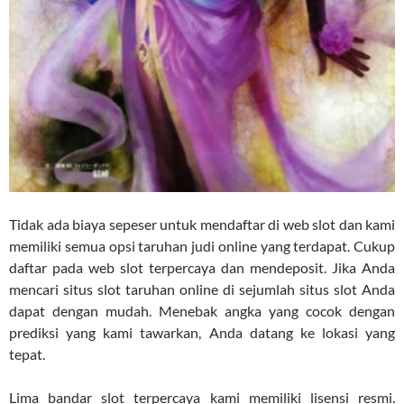
Tidak ada biaya sepeser untuk mendaftar di web slot dan kami
memiliki semua opsi taruhan judi online yang terdapat. Cukup
daftar pada web slot terpercaya dan mendeposit. Jika Anda
mencari situs slot taruhan online di sejumlah situs slot Anda
dapat dengan mudah. Menebak angka yang cocok dengan
prediksi yang kami tawarkan, Anda datang ke lokasi yang
tepat.
Lima bandar slot terpercaya kami memiliki lisensi resmi.