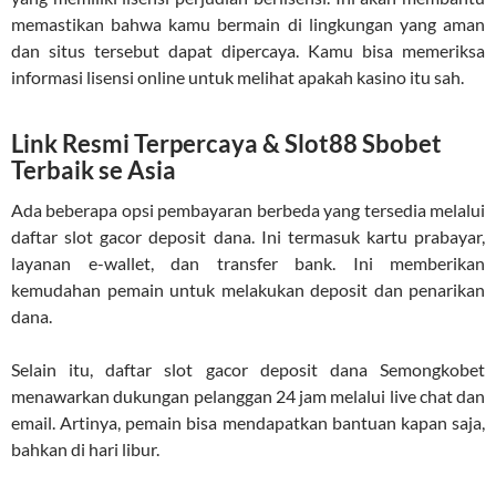
memastikan bahwa kamu bermain di lingkungan yang aman
dan situs tersebut dapat dipercaya. Kamu bisa memeriksa
informasi lisensi online untuk melihat apakah kasino itu sah.
Link Resmi Terpercaya & Slot88 Sbobet
Terbaik se Asia
Ada beberapa opsi pembayaran berbeda yang tersedia melalui
daftar slot gacor deposit dana. Ini termasuk kartu prabayar,
layanan e-wallet, dan transfer bank. Ini memberikan
kemudahan pemain untuk melakukan deposit dan penarikan
dana.
Selain itu, daftar slot gacor deposit dana Semongkobet
menawarkan dukungan pelanggan 24 jam melalui live chat dan
email. Artinya, pemain bisa mendapatkan bantuan kapan saja,
bahkan di hari libur.