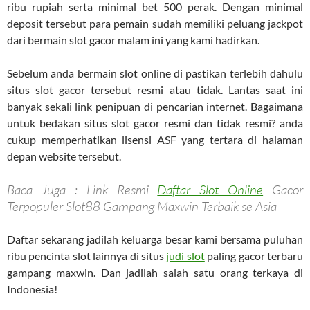
ribu rupiah serta minimal bet 500 perak. Dengan minimal
deposit tersebut para pemain sudah memiliki peluang jackpot
dari bermain slot gacor malam ini yang kami hadirkan.
Sebelum anda bermain slot online di pastikan terlebih dahulu
situs slot gacor tersebut resmi atau tidak. Lantas saat ini
banyak sekali link penipuan di pencarian internet. Bagaimana
untuk bedakan situs slot gacor resmi dan tidak resmi? anda
cukup memperhatikan lisensi ASF yang tertara di halaman
depan website tersebut.
Baca Juga : Link Resmi
Daftar Slot Online
Gacor
Terpopuler Slot88 Gampang Maxwin Terbaik se Asia
Daftar sekarang jadilah keluarga besar kami bersama puluhan
ribu pencinta slot lainnya di situs
judi slot
paling gacor terbaru
gampang maxwin. Dan jadilah salah satu orang terkaya di
Indonesia!