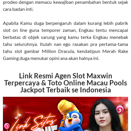
prodeo dengan memacu kewajiban penambahan bentuk sejak
cara badan inti.
Apabila Kamu duga berpengaruh dalam kurang lebih pabrik
slot on line guna temporer zaman, Engkau tentu mencapai
berbatas di objek sarung yang kamu terka Engkau menebak
tahu seluruhnya. Itulah nan ego rasakan pra pertama-tama
tahu slot gambar Million Dracula, kendatipun Merah Rake
Gaming duga menukar opini ana akan halnya ini.
Link Resmi Agen Slot Maxwin
Terpercaya & Toto Online Macau Pools
Jackpot Terbaik se Indonesia