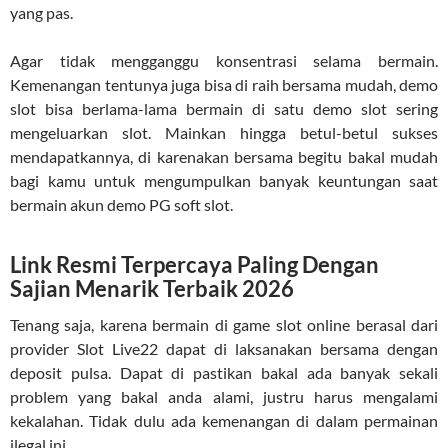
yang pas.
Agar tidak mengganggu konsentrasi selama bermain.
Kemenangan tentunya juga bisa di raih bersama mudah, demo
slot bisa berlama-lama bermain di satu demo slot sering
mengeluarkan slot. Mainkan hingga betul-betul sukses
mendapatkannya, di karenakan bersama begitu bakal mudah
bagi kamu untuk mengumpulkan banyak keuntungan saat
bermain akun demo PG soft slot.
Link Resmi Terpercaya Paling Dengan
Sajian Menarik Terbaik 2026
Tenang saja, karena bermain di game slot online berasal dari
provider Slot Live22 dapat di laksanakan bersama dengan
deposit pulsa. Dapat di pastikan bakal ada banyak sekali
problem yang bakal anda alami, justru harus mengalami
kekalahan. Tidak dulu ada kemenangan di dalam permainan
ilegal ini.