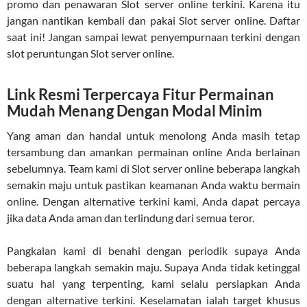
promo dan penawaran Slot server online terkini. Karena itu
jangan nantikan kembali dan pakai Slot server online. Daftar
saat ini! Jangan sampai lewat penyempurnaan terkini dengan
slot peruntungan Slot server online.
Link Resmi Terpercaya Fitur Permainan
Mudah Menang Dengan Modal Minim
Yang aman dan handal untuk menolong Anda masih tetap
tersambung dan amankan permainan online Anda berlainan
sebelumnya. Team kami di Slot server online beberapa langkah
semakin maju untuk pastikan keamanan Anda waktu bermain
online. Dengan alternative terkini kami, Anda dapat percaya
jika data Anda aman dan terlindung dari semua teror.
Pangkalan kami di benahi dengan periodik supaya Anda
beberapa langkah semakin maju. Supaya Anda tidak ketinggal
suatu hal yang terpenting, kami selalu persiapkan Anda
dengan alternative terkini. Keselamatan ialah target khusus