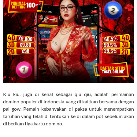
Kiu kiu, juga di kenal sebagai qiu qiu, adalah permainan
domino populer di Indonesia yang di kaitkan bersama dengan
pai gow. Pemain kebanyakan di paksa untuk menempatkan
taruhan yang telah di tentukan ke di dalam pot sebelum akan
di berikan tiga kartu domino.