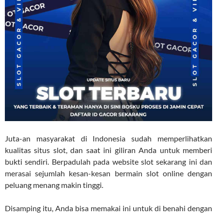
Juta-an masyarakat di Indonesia sudah memperlihatkan
kualitas situs slot, dan saat ini giliran Anda untuk memberi
bukti sendiri. Berpadulah pada website slot sekarang ini dan
merasai sejumlah kesan-kesan bermain slot online dengan
peluang menang makin tinggi.
Disamping itu, Anda bisa memakai ini untuk di benahi dengan