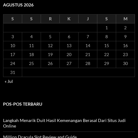
u
AGUSTUS 2026
n
t
S
S
R
K
J
S
M
u
k
1
2
:
3
4
5
6
7
8
9
10
11
12
13
14
15
16
17
18
19
20
21
22
23
24
25
26
27
28
29
30
31
« Jul
POS-POS TERBARU
Langkah Menarik Duit Hasil Kemenangan Berasal Dari Situs Judi
Online
Million Dracula Slot Review and Guide