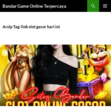
Langsung
Cari
Bandar Game Online Terpercaya
ke
MENU
isi
UTAMA
Arsip Tag: link slot gacor hari ini