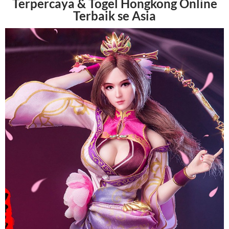
Terpercaya & Togel Hongkong Online
Terbaik se Asia