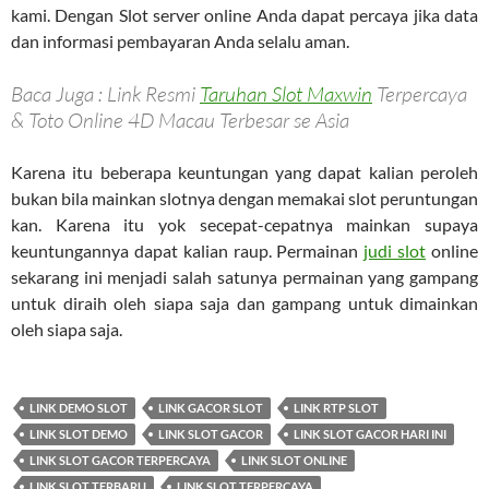
kami. Dengan Slot server online Anda dapat percaya jika data
dan informasi pembayaran Anda selalu aman.
Baca Juga : Link Resmi
Taruhan Slot Maxwin
Terpercaya
& Toto Online 4D Macau Terbesar se Asia
Karena itu beberapa keuntungan yang dapat kalian peroleh
bukan bila mainkan slotnya dengan memakai slot peruntungan
kan. Karena itu yok secepat-cepatnya mainkan supaya
keuntungannya dapat kalian raup. Permainan
judi slot
online
sekarang ini menjadi salah satunya permainan yang gampang
untuk diraih oleh siapa saja dan gampang untuk dimainkan
oleh siapa saja.
LINK DEMO SLOT
LINK GACOR SLOT
LINK RTP SLOT
LINK SLOT DEMO
LINK SLOT GACOR
LINK SLOT GACOR HARI INI
LINK SLOT GACOR TERPERCAYA
LINK SLOT ONLINE
LINK SLOT TERBARU
LINK SLOT TERPERCAYA