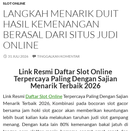
SLOT ONLINE
LANGKAH MENARIK DUIT
HASIL KEMENANGAN
BERASAL DARI SITUS JUDI
ONLINE
31 JULI 2026
TINGGALKAN KOMENTAR
Link Resmi Daftar Slot Online
Terpercaya Paling Dengan Sajian
Menarik Terbaik 2026
Link Resmi
Daftar Slot Online
Terpercaya Paling Dengan Sajian
Menarik Terbaik 2026, Kombinasi pada bocoran slot gacor
bersama jam hoki slot gacor akan memberikan keuntungan
lebih buat kalian kala melakukan taruhan judi slot gampang
menang. Dengan kata lain 80% kemenangan bakal jatuh di