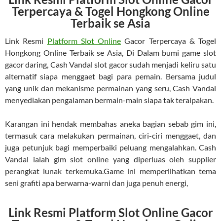
Terpercaya & Togel Hongkong Online
Terbaik se Asia
Link Resmi
Platform Slot Online
Gacor Terpercaya & Togel
Hongkong Online Terbaik se Asia, Di Dalam bumi game slot
gacor daring, Cash Vandal slot gacor sudah menjadi keliru satu
alternatif siapa menggaet bagi para pemain. Bersama judul
yang unik dan mekanisme permainan yang seru, Cash Vandal
menyediakan pengalaman bermain-main siapa tak teralpakan.
Karangan ini hendak membahas aneka bagian sebab gim ini,
termasuk cara melakukan permainan, ciri-ciri menggaet, dan
juga petunjuk bagi memperbaiki peluang mengalahkan. Cash
Vandal ialah gim slot online yang diperluas oleh supplier
perangkat lunak terkemuka.Game ini memperlihatkan tema
seni grafiti apa berwarna-warni dan juga penuh energi,
Link Resmi Platform Slot Online Gacor