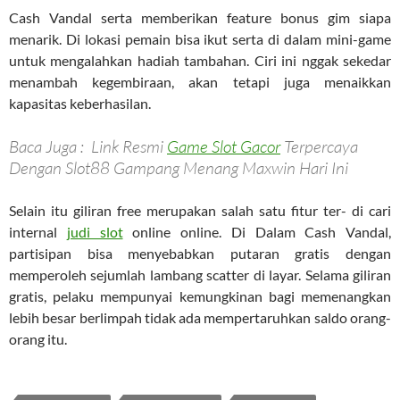
Cash Vandal serta memberikan feature bonus gim siapa
menarik. Di lokasi pemain bisa ikut serta di dalam mini-game
untuk mengalahkan hadiah tambahan. Ciri ini nggak sekedar
menambah kegembiraan, akan tetapi juga menaikkan
kapasitas keberhasilan.
Baca Juga : Link Resmi
Game Slot Gacor
Terpercaya
Dengan Slot88 Gampang Menang Maxwin Hari Ini
Selain itu giliran free merupakan salah satu fitur ter- di cari
internal
judi slot
online online. Di Dalam Cash Vandal,
partisipan bisa menyebabkan putaran gratis dengan
memperoleh sejumlah lambang scatter di layar. Selama giliran
gratis, pelaku mempunyai kemungkinan bagi memenangkan
lebih besar berlimpah tidak ada mempertaruhkan saldo orang-
orang itu.