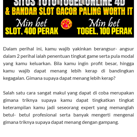
Dalam perihal ini, kamu wajib yakinkan berangsur- angsur
dalam 2 perihal ialah penentuan tingkat game serta pula modal
yang kamu keluarkan. Bila kamu ingin profit besar, hingga
kamu wajib dapat menang lebih kerap di bandingkan
kegagalan. Gimana supaya dapat menang lebih kerap?
Salah satu cara sangat makul yang dapat di coba merupakan
gimana triknya supaya kamu dapat tingkatkan tingkat
keterampilan kamu jadi seseorang expert yang memanglah
betul- betul profesional serta banyak mengerti mengenai
gimana triknya supaya dapat menang dengan gampang.