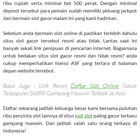
ribu rupiah serta minimal bet 500 perak. Dengan minimal
deposit tersebut para pemain sudah memiliki peluang jackpot
dari bermain slot gacor malam ini yang kami hadirkan.
Sebelum anda bermain slot online di pastikan terlebih dahulu
situs slot gacor tersebut resmi atau tidak. Lantas saat ini
banyak sekali link penipuan di pencarian internet. Bagaimana
untuk bedakan situs slot gacor resmi dan tidak resmi? anda
cukup memperhatikan lisensi ASF yang tertara di halaman
depan website tersebut.
Baca Juga : Link Resmi
Daftar Slot Online
Gacor
Terpopuler Slot88 Gampang Maxwin Terbaik se Asia
Daftar sekarang jadilah keluarga besar kami bersama puluhan
ribu pencinta slot lainnya di situs
judi slot
paling gacor terbaru
gampang maxwin. Dan jadilah salah satu orang terkaya di
Indonesia!