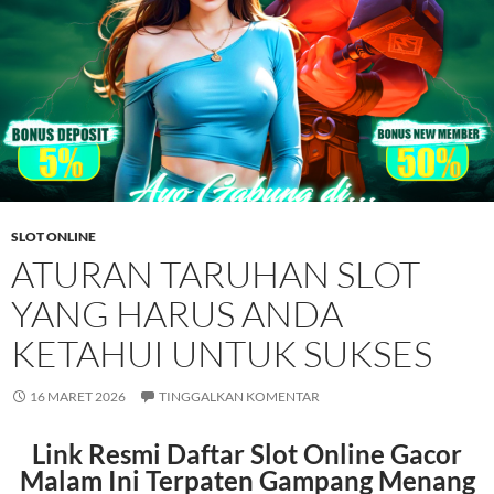
SLOT ONLINE
ATURAN TARUHAN SLOT
YANG HARUS ANDA
KETAHUI UNTUK SUKSES
16 MARET 2026
TINGGALKAN KOMENTAR
Link Resmi Daftar Slot Online Gacor
Malam Ini Terpaten Gampang Menang