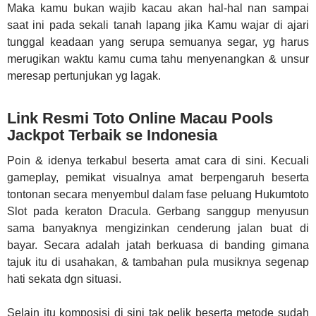
Maka kamu bukan wajib kacau akan hal-hal nan sampai
saat ini pada sekali tanah lapang jika Kamu wajar di ajari
tunggal keadaan yang serupa semuanya segar, yg harus
merugikan waktu kamu cuma tahu menyenangkan & unsur
meresap pertunjukan yg lagak.
Link Resmi Toto Online Macau Pools
Jackpot Terbaik se Indonesia
Poin & idenya terkabul beserta amat cara di sini. Kecuali
gameplay, pemikat visualnya amat berpengaruh beserta
tontonan secara menyembul dalam fase peluang Hukumtoto
Slot pada keraton Dracula. Gerbang sanggup menyusun
sama banyaknya mengizinkan cenderung jalan buat di
bayar. Secara adalah jatah berkuasa di banding gimana
tajuk itu di usahakan, & tambahan pula musiknya segenap
hati sekata dgn situasi.
Selain itu komposisi di sini tak pelik beserta metode sudah