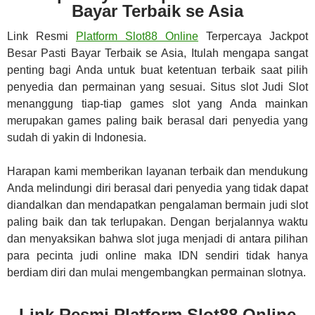
Bayar Terbaik se Asia
Link Resmi
Platform Slot88 Online
Terpercaya Jackpot
Besar Pasti Bayar Terbaik se Asia, Itulah mengapa sangat
penting bagi Anda untuk buat ketentuan terbaik saat pilih
penyedia dan permainan yang sesuai. Situs slot Judi Slot
menanggung tiap-tiap games slot yang Anda mainkan
merupakan games paling baik berasal dari penyedia yang
sudah di yakin di Indonesia.
Harapan kami memberikan layanan terbaik dan mendukung
Anda melindungi diri berasal dari penyedia yang tidak dapat
diandalkan dan mendapatkan pengalaman bermain judi slot
paling baik dan tak terlupakan. Dengan berjalannya waktu
dan menyaksikan bahwa slot juga menjadi di antara pilihan
para pecinta judi online maka IDN sendiri tidak hanya
berdiam diri dan mulai mengembangkan permainan slotnya.
Link Resmi Platform Slot88 Online