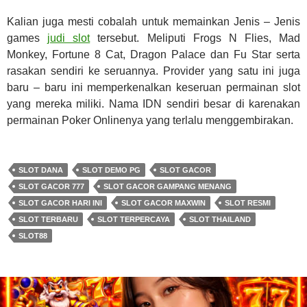
Kalian juga mesti cobalah untuk memainkan Jenis – Jenis
games
judi slot
tersebut. Meliputi Frogs N Flies, Mad
Monkey, Fortune 8 Cat, Dragon Palace dan Fu Star serta
rasakan sendiri ke seruannya. Provider yang satu ini juga
baru – baru ini memperkenalkan keseruan permainan slot
yang mereka miliki. Nama IDN sendiri besar di karenakan
permainan Poker Onlinenya yang terlalu menggembirakan.
SLOT DANA
SLOT DEMO PG
SLOT GACOR
SLOT GACOR 777
SLOT GACOR GAMPANG MENANG
SLOT GACOR HARI INI
SLOT GACOR MAXWIN
SLOT RESMI
SLOT TERBARU
SLOT TERPERCAYA
SLOT THAILAND
SLOT88