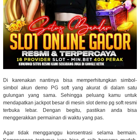
Di karenakan nantinya bisa memperhitungkan simbol-
simbol akun demo PG soft yang akurat di dalam satu
gulungan yang sama. Sehingga peluang kamu untuk
mendapatkan jackpot besar di mesin slot demo pg soft resmi
terbuka lebar. Dengan begitu, pastikan anda bisa
menggerakkan permainan di waktu yang pas.
Agar tidak mengganggu konsentrasi selama bermain.