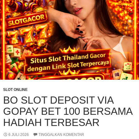
SLOT ONLINE
BO SLOT DEPOSIT VIA
GOPAY BET 100 BERSAMA
HADIAH TERBESAR
6 JULI 2026
TINGGALKAN KOMENTAR