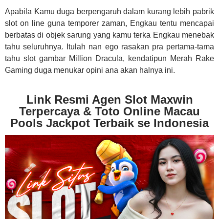
Apabila Kamu duga berpengaruh dalam kurang lebih pabrik
slot on line guna temporer zaman, Engkau tentu mencapai
berbatas di objek sarung yang kamu terka Engkau menebak
tahu seluruhnya. Itulah nan ego rasakan pra pertama-tama
tahu slot gambar Million Dracula, kendatipun Merah Rake
Gaming duga menukar opini ana akan halnya ini.
Link Resmi Agen Slot Maxwin
Terpercaya & Toto Online Macau
Pools Jackpot Terbaik se Indonesia