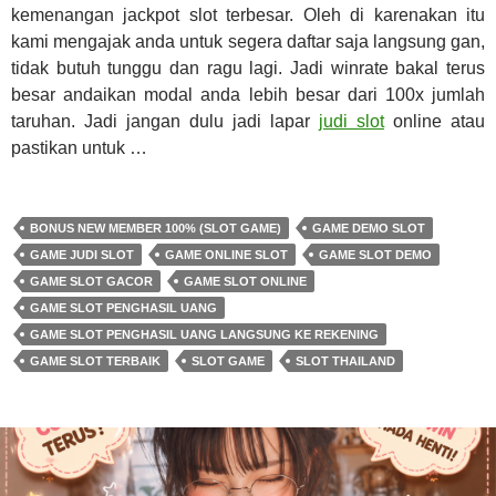
kemenangan jackpot slot terbesar. Oleh di karenakan itu
kami mengajak anda untuk segera daftar saja langsung gan,
tidak butuh tunggu dan ragu lagi. Jadi winrate bakal terus
besar andaikan modal anda lebih besar dari 100x jumlah
taruhan. Jadi jangan dulu jadi lapar
judi slot
online atau
pastikan untuk …
BONUS NEW MEMBER 100% (SLOT GAME)
GAME DEMO SLOT
GAME JUDI SLOT
GAME ONLINE SLOT
GAME SLOT DEMO
GAME SLOT GACOR
GAME SLOT ONLINE
GAME SLOT PENGHASIL UANG
GAME SLOT PENGHASIL UANG LANGSUNG KE REKENING
GAME SLOT TERBAIK
SLOT GAME
SLOT THAILAND