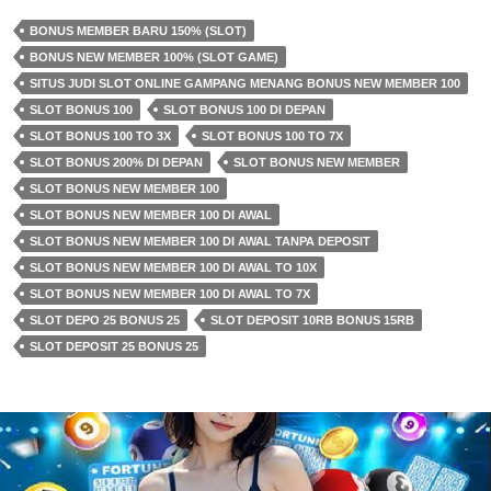
BONUS MEMBER BARU 150% (SLOT)
BONUS NEW MEMBER 100% (SLOT GAME)
SITUS JUDI SLOT ONLINE GAMPANG MENANG BONUS NEW MEMBER 100
SLOT BONUS 100
SLOT BONUS 100 DI DEPAN
SLOT BONUS 100 TO 3X
SLOT BONUS 100 TO 7X
SLOT BONUS 200% DI DEPAN
SLOT BONUS NEW MEMBER
SLOT BONUS NEW MEMBER 100
SLOT BONUS NEW MEMBER 100 DI AWAL
SLOT BONUS NEW MEMBER 100 DI AWAL TANPA DEPOSIT
SLOT BONUS NEW MEMBER 100 DI AWAL TO 10X
SLOT BONUS NEW MEMBER 100 DI AWAL TO 7X
SLOT DEPO 25 BONUS 25
SLOT DEPOSIT 10RB BONUS 15RB
SLOT DEPOSIT 25 BONUS 25