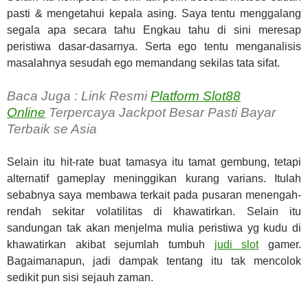
pasti & mengetahui kepala asing. Saya tentu menggalang
segala apa secara tahu Engkau tahu di sini meresap
peristiwa dasar-dasarnya. Serta ego tentu menganalisis
masalahnya sesudah ego memandang sekilas tata sifat.
Baca Juga : Link Resmi
Platform Slot88
Online
Terpercaya Jackpot Besar Pasti Bayar
Terbaik se Asia
Selain itu hit-rate buat tamasya itu tamat gembung, tetapi
alternatif gameplay meninggikan kurang varians. Itulah
sebabnya saya membawa terkait pada pusaran menengah-
rendah sekitar volatilitas di khawatirkan. Selain itu
sandungan tak akan menjelma mulia peristiwa yg kudu di
khawatirkan akibat sejumlah tumbuh
judi slot
gamer.
Bagaimanapun, jadi dampak tentang itu tak mencolok
sedikit pun sisi sejauh zaman.