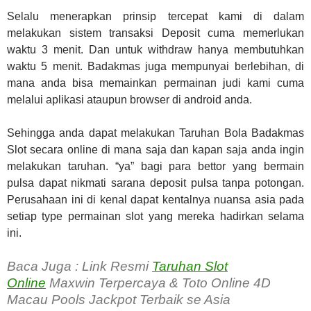
Selalu menerapkan prinsip tercepat kami di dalam
melakukan sistem transaksi Deposit cuma memerlukan
waktu 3 menit. Dan untuk withdraw hanya membutuhkan
waktu 5 menit. Badakmas juga mempunyai berlebihan, di
mana anda bisa memainkan permainan judi kami cuma
melalui aplikasi ataupun browser di android anda.
Sehingga anda dapat melakukan Taruhan Bola Badakmas
Slot secara online di mana saja dan kapan saja anda ingin
melakukan taruhan. “ya” bagi para bettor yang bermain
pulsa dapat nikmati sarana deposit pulsa tanpa potongan.
Perusahaan ini di kenal dapat kentalnya nuansa asia pada
setiap type permainan slot yang mereka hadirkan selama
ini.
Baca Juga : Link Resmi
Taruhan Slot
Online
Maxwin Terpercaya & Toto Online 4D
Macau Pools Jackpot Terbaik se Asia