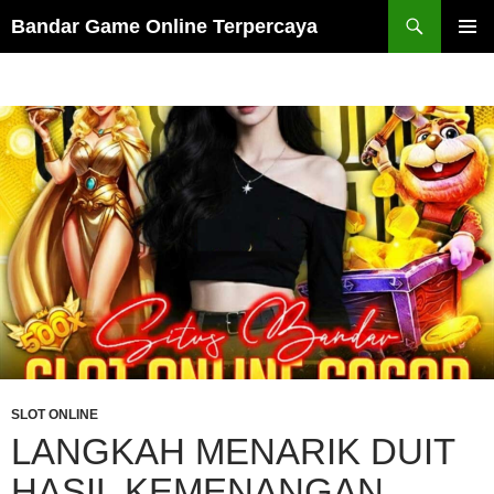
Langsung
Cari
Bandar Game Online Terpercaya
ke
MENU
isi
UTAMA
SLOT ONLINE
LANGKAH MENARIK DUIT
HASIL KEMENANGAN