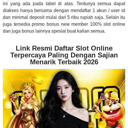
ini yang ada pada tabel di atas. Tentunya semua dapat
diakses hanya bersama dengan mendaftar 1 akun / user id
dan minimal deposit mulai dari 5 ribu rupiah saja. Selain itu
juga tersedia promo bonus new member 100% slot online
dan juga bonus lainnya spesial buat kalian semua.
Link Resmi Daftar Slot Online
Terpercaya Paling Dengan Sajian
Menarik Terbaik 2026