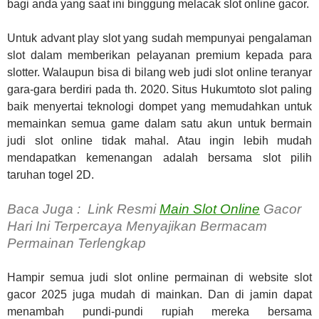
bagi anda yang saat ini binggung melacak slot online gacor.
Untuk advant play slot yang sudah mempunyai pengalaman
slot dalam memberikan pelayanan premium kepada para
slotter. Walaupun bisa di bilang web judi slot online teranyar
gara-gara berdiri pada th. 2020. Situs Hukumtoto slot paling
baik menyertai teknologi dompet yang memudahkan untuk
memainkan semua game dalam satu akun untuk bermain
judi slot online tidak mahal. Atau ingin lebih mudah
mendapatkan kemenangan adalah bersama slot pilih
taruhan togel 2D.
Baca Juga : Link Resmi
Main Slot Online
Gacor
Hari Ini Terpercaya Menyajikan Bermacam
Permainan Terlengkap
Hampir semua judi slot online permainan di website slot
gacor 2025 juga mudah di mainkan. Dan di jamin dapat
menambah pundi-pundi rupiah mereka bersama