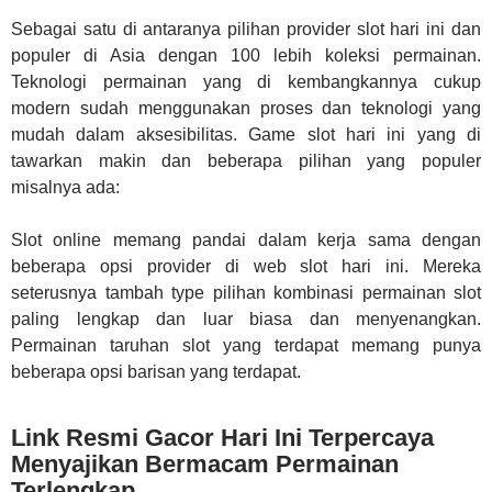
Sebagai satu di antaranya pilihan provider slot hari ini dan
populer di Asia dengan 100 lebih koleksi permainan.
Teknologi permainan yang di kembangkannya cukup
modern sudah menggunakan proses dan teknologi yang
mudah dalam aksesibilitas. Game slot hari ini yang di
tawarkan makin dan beberapa pilihan yang populer
misalnya ada:
Slot online memang pandai dalam kerja sama dengan
beberapa opsi provider di web slot hari ini. Mereka
seterusnya tambah type pilihan kombinasi permainan slot
paling lengkap dan luar biasa dan menyenangkan.
Permainan taruhan slot yang terdapat memang punya
beberapa opsi barisan yang terdapat.
Link Resmi Gacor Hari Ini Terpercaya
Menyajikan Bermacam Permainan
Terlengkap