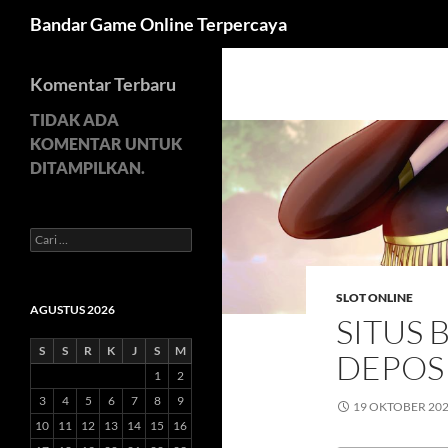
Cari
Bandar Game Online Terpercaya
Langsung
Komentar Terbaru
ke
isi
TIDAK ADA
KOMENTAR UNTUK
DITAMPILKAN.
C
a
r
i
SLOT ONLINE
u
AGUSTUS 2026
SITUS 
n
t
S
S
R
K
J
S
M
DEPOS
u
1
2
k
:
3
4
5
6
7
8
9
19 OKTOBER 20
10
11
12
13
14
15
16