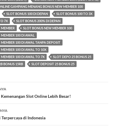
T ONLINE GAMPANG MENANG BONUS NEW MEMBER 100
SLOT BONUS 100 DI DEPAN
SLOT BONUS 100 TO 3X
TO 7X
SLOT BONUS 200% DI DEPAN
W MEMBER
SLOT BONUS NEW MEMBER 100
 MEMBER 100 DI AWAL
MEMBER 100 DI AWAL TANPA DEPOSIT
MEMBER 100 DI AWAL TO 10X
MEMBER 100 DI AWAL TO 7X
SLOT DEPO 25 BONUS 25
RB BONUS 15RB
SLOT DEPOSIT 25 BONUS 25
NYA
 Kemenangan Slot Online Lebih Besar!
TNYA
 Terpercaya di Indonesia