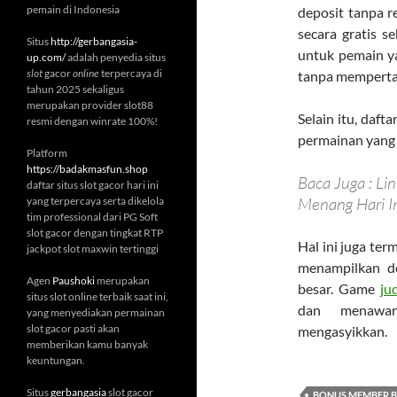
pemain di Indonesia
deposit tanpa 
secara gratis s
Situs
http://gerbangasia-
untuk pemain y
up.com/
adalah penyedia situs
slot
gacor
online
terpercaya di
tanpa mempertar
tahun 2025 sekaligus
merupakan provider slot88
Selain itu, daft
resmi dengan winrate 100%!
permainan yang b
Platform
https://badakmasfun.shop
Baca Juga : Li
daftar situs slot gacor hari ini
Menang Hari In
yang terpercaya serta dikelola
tim professional dari PG Soft
slot gacor dengan tingkat RTP
Hal ini juga ter
jackpot slot maxwin tertinggi
menampilkan de
Agen
Paushoki
merupakan
besar. Game
jud
situs slot online terbaik saat ini,
dan menawar
yang menyediakan permainan
slot gacor pasti akan
mengasyikkan.
memberikan kamu banyak
keuntungan.
Situs
gerbangasia
slot gacor
BONUS MEMBER BA