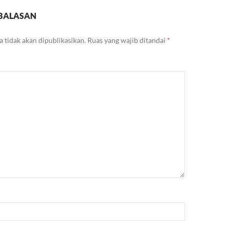
BALASAN
 tidak akan dipublikasikan.
Ruas yang wajib ditandai
*