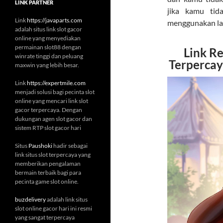
LINK PARTNER
jika kamu tid
Link
https://javaparts.com
menggunakan lay
adalah situs link slot gacor
online yang menyediakan
permainan slot88 dengan
Link R
winrate tinggi dan peluang
Terpercay
maxwin yang lebih besar.
Link
https://expertmile.com
menjadi solusi bagi pecinta slot
online yang mencari link slot
gacor terpercaya. Dengan
dukungan agen slot gacor dan
sistem RTP slot gacor hari
Situs
Paushoki
hadir sebagai
link situs slot terpercaya yang
memberikan pengalaman
bermain terbaik bagi para
pecinta game slot online.
buzdelivery
adalah link situs
slot online gacor hari ini resmi
yang sangat terpercaya