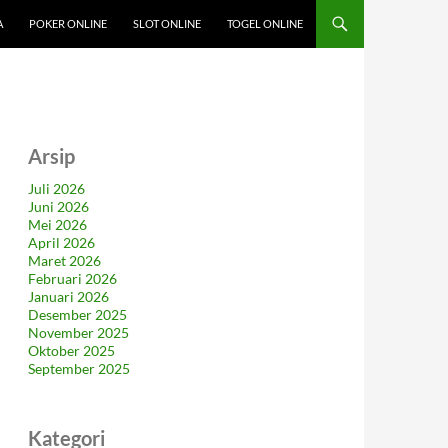
A
POKER ONLINE
SLOT ONLINE
TOGEL ONLINE
Arsip
Juli 2026
Juni 2026
Mei 2026
April 2026
Maret 2026
Februari 2026
Januari 2026
Desember 2025
November 2025
Oktober 2025
September 2025
Kategori