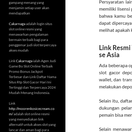
Persyaratan la
gampang menang yang
menjamin setiap user akan
memiliki lisens
mendapatkan
bahwa kamu ber
dapat dipercaya
Cakarnaga
adalah login situs
slot online resmi yang
melihat apakah k
menawarkan pengalaman
bermain terbaik bagi para
penggemar judi slot terpercaya
Link Resmi
akses mudah
se Asia
Link
Cakarnaga
ialah Agen Judi
Ada beberapa op
Game Bo Slot Online Terbaik
Promo Bonus Jackpot
slot gacor depo
Terbesar dan Link Daftar Nama
wallet, dan tra
Situs Rtp Slot Gacor Hari Ini
melakukan depos
Tertinggi dan Terpercaya 2024
Mudah Menang Indonesia.
Selain itu, daf
Link
dukungan pelan
http://moorenkosicecream.co
m/
adalah slot online resmi
pemain bisa men
yang menyediakan link
alternatif untuk akses slot yang
Selain menawark
lancar dan aman bagi para