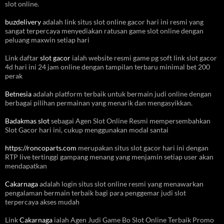
slot online.
buzdelivery
adalah link situs slot online gacor hari ini resmi yang
sangat terpercaya menyediakan ratusan game slot online dengan
peluang maxwin setiap hari
Link daftar
slot gacor
ialah website resmi game pg soft link slot gacor
4d hari ini 24 jam online dengan tampilan terbaru minimal bet 200
perak
Betnesia
adalah platform terbaik untuk bermain judi online dengan
berbagai pilihan permainan yang menarik dan mengasyikkan.
Badakmas slot
sebagai Agen Slot Online Resmi mempersembahkan
Slot Gacor hari ini, cukup menggunakan modal santai
https://roncoparts.com
merupakan situs slot gacor hari ini dengan
RTP live tertinggi gampang menang yang menjamin setiap user akan
mendapatkan
Cakarnaga
adalah login situs slot online resmi yang menawarkan
pengalaman bermain terbaik bagi para penggemar judi slot
terpercaya akses mudah
Link
Cakarnaga
ialah Agen Judi Game Bo Slot Online Terbaik Promo