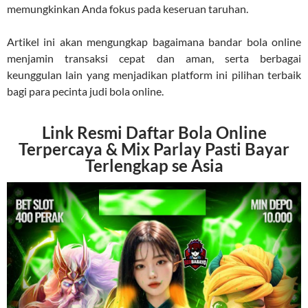
memungkinkan Anda fokus pada keseruan taruhan.
Artikel ini akan mengungkap bagaimana bandar bola online
menjamin transaksi cepat dan aman, serta berbagai
keunggulan lain yang menjadikan platform ini pilihan terbaik
bagi para pecinta judi bola online.
Link Resmi Daftar Bola Online
Terpercaya & Mix Parlay Pasti Bayar
Terlengkap se Asia