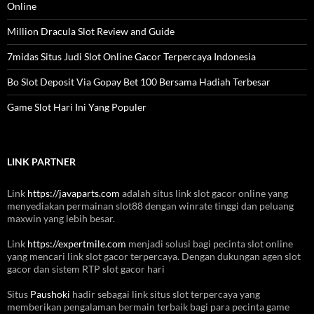
Online
Million Dracula Slot Review and Guide
7midas Situs Judi Slot Online Gacor Terpercaya Indonesia
Bo Slot Deposit Via Gopay Bet 100 Bersama Hadiah Terbesar
Game Slot Hari Ini Yang Populer
LINK PARTNER
Link
https://javaparts.com
adalah situs link slot gacor online yang
menyediakan permainan slot88 dengan winrate tinggi dan peluang
maxwin yang lebih besar.
Link
https://expertmile.com
menjadi solusi bagi pecinta slot online
yang mencari link slot gacor terpercaya. Dengan dukungan agen slot
gacor dan sistem RTP slot gacor hari
Situs
Paushoki
hadir sebagai link situs slot terpercaya yang
memberikan pengalaman bermain terbaik bagi para pecinta game