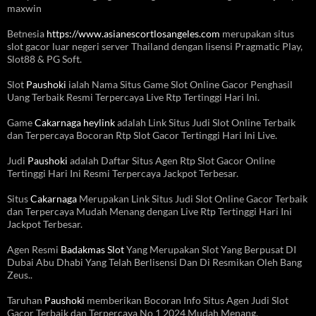
maxwin
Betnesia
https://www.asianescortlosangeles.com
merupakan situs
slot gacor luar negeri server Thailand dengan lisensi Pragmatic Play,
Slot88 & PG Soft.
Slot
Paushoki
ialah Nama Situs Game Slot Online Gacor Penghasil
Uang Terbaik Resmi Terpercaya Live Rtp Tertinggi Hari Ini.
Game
Cakarnaga heylink
adalah Link Situs Judi Slot Online Terbaik
dan Terpercaya Bocoran Rtp Slot Gacor Tertinggi Hari Ini Live.
Judi
Paushoki
adalah Daftar Situs Agen Rtp Slot Gacor Online
Tertinggi Hari Ini Resmi Terpercaya Jackpot Terbesar.
Situs
Cakarnaga
Merupakan Link Situs Judi Slot Online Gacor Terbaik
dan Terpercaya Mudah Menang dengan Live Rtp Tertinggi Hari Ini
Jackpot Terbesar.
Agen Resmi
Badakmas Slot
Yang Merupakan Slot Yang Berpusat DI
Dubai Abu Dhabi Yang Telah Berlisensi Dan Di Resmikan Oleh Bang
Zeus..
Taruhan
Paushoki
memberikan Bocoran Info Situs Agen Judi Slot
Gacor Terbaik dan Terpercaya No 1 2024 Mudah Menang.