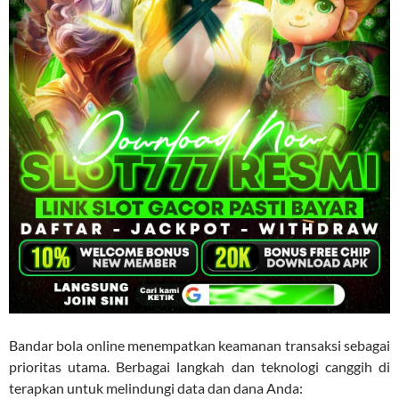
Bandar bola online menempatkan keamanan transaksi sebagai
prioritas utama. Berbagai langkah dan teknologi canggih di
terapkan untuk melindungi data dan dana Anda: