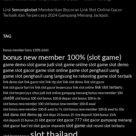
Link
Semongkobet
Memberikan Bocoran Link Slot Online Gacor
Terbaik dan Terpercaya 2024 Gampang Menang Jackpot.
TAG
bonus member baru 150% (slot)
bonus new member 100% (slot game)
game demo slot
game judi slot
game online slot
game slot demo
game slot gacor
game slot online
game slot penghasil uang
game slot penghasil uang langsung ke rekening
game slot terbaik
link demo slot
link gacor slot
link rtp slot
link slot demo
link slot gacor
link slot terbaru
link slot gacor hari ini
link slot gacor terpercaya
link slot online
link slot terpercaya
situs judi slot online gampang menang bonus new member 100
slot88
slot bonus 100
slot bonus 100 di depan
slot bonus 100 to 3x
slot bonus new member 100
slot bonus new member 100 di awal
slot bonus new member 100 di awal to 7x
slot bonus new member 100 di awal to 10x
slot dana
slot demo pg
slot depo 25 bonus 25
slot deposit 10rb bonus 15rb
slot gacor
slot gacor 777
slot gacor gampang menang
slot deposit 25 bonus 25
slot game
slot gacor hari ini
slot gacor maxwin
slot resmi
slot terbaru
slot thailand