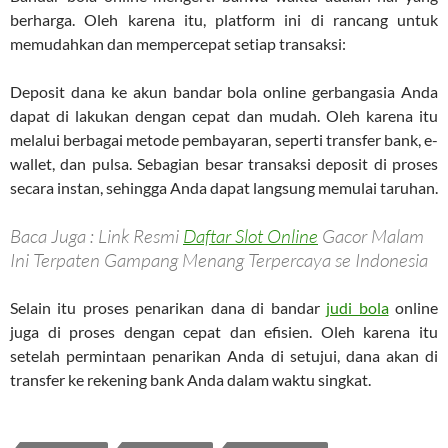
berharga. Oleh karena itu, platform ini di rancang untuk
memudahkan dan mempercepat setiap transaksi:
Deposit dana ke akun bandar bola online gerbangasia Anda
dapat di lakukan dengan cepat dan mudah. Oleh karena itu
melalui berbagai metode pembayaran, seperti transfer bank, e-
wallet, dan pulsa. Sebagian besar transaksi deposit di proses
secara instan, sehingga Anda dapat langsung memulai taruhan.
Baca Juga : Link Resmi
Daftar Slot Online
Gacor Malam
Ini Terpaten Gampang Menang Terpercaya se Indonesia
Selain itu proses penarikan dana di bandar
judi bola
online
juga di proses dengan cepat dan efisien. Oleh karena itu
setelah permintaan penarikan Anda di setujui, dana akan di
transfer ke rekening bank Anda dalam waktu singkat.