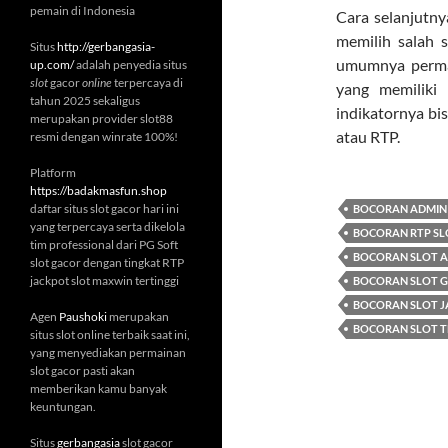
pemain di Indonesia
Cara selanjutny
memilih salah s
Situs
http://gerbangasia-
umumnya permai
up.com/
adalah penyedia situs
slot
gacor
online
terpercaya di
yang memiliki
tahun 2025 sekaligus
indikatornya bis
merupakan provider slot88
atau RTP.
resmi dengan winrate 100%!
Platform
https://badakmasfun.shop
daftar situs slot gacor hari ini
BOCORAN ADMIN
yang terpercaya serta dikelola
BOCORAN RTP SLOT
tim professional dari PG Soft
BOCORAN SLOT 
slot gacor dengan tingkat RTP
jackpot slot maxwin tertinggi
BOCORAN SLOT 
BOCORAN SLOT 
Agen
Paushoki
merupakan
BOCORAN SLOT 
situs slot online terbaik saat ini,
yang menyediakan permainan
slot gacor pasti akan
memberikan kamu banyak
keuntungan.
Situs
gerbangasia
slot gacor