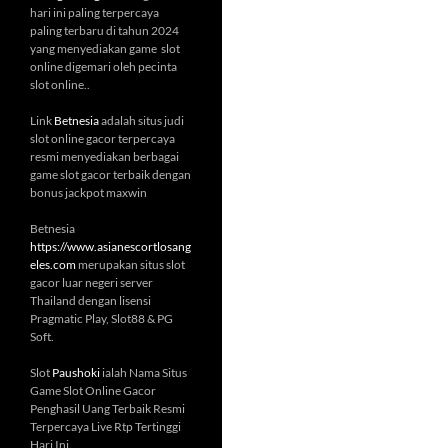
hari ini paling terpercaya
paling terbaru di tahun 2024
yang menyediakan game slot
online digemari oleh pecinta
slot online..
Link
Betnesia
adalah situs judi
slot online gacor terpercaya
resmi menyediakan berbagai
game slot gacor terbaik dengan
bonus jackpot maxwin
Betnesia
https://www.asianescortlosang
eles.com
merupakan situs slot
gacor luar negeri server
Thailand dengan lisensi
Pragmatic Play, Slot88 & PG
Soft.
Slot
Paushoki
ialah Nama Situs
Game Slot Online Gacor
Penghasil Uang Terbaik Resmi
Terpercaya Live Rtp Tertinggi
Hari Ini.