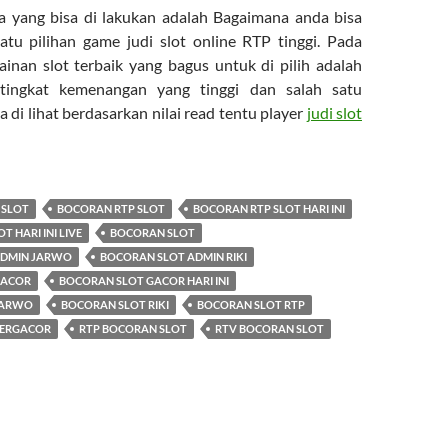
a yang bisa di lakukan adalah Bagaimana anda bisa
atu pilihan game judi slot online RTP tinggi. Pada
nan slot terbaik yang bagus untuk di pilih adalah
 tingkat kemenangan yang tinggi dan salah satu
a di lihat berdasarkan nilai read tentu player
judi slot
 SLOT
BOCORAN RTP SLOT
BOCORAN RTP SLOT HARI INI
 HARI INI LIVE
BOCORAN SLOT
ADMIN JARWO
BOCORAN SLOT ADMIN RIKI
GACOR
BOCORAN SLOT GACOR HARI INI
JARWO
BOCORAN SLOT RIKI
BOCORAN SLOT RTP
TERGACOR
RTP BOCORAN SLOT
RTV BOCORAN SLOT