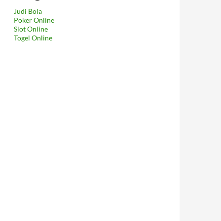
Judi Bola
Poker Online
Slot Online
Togel Online