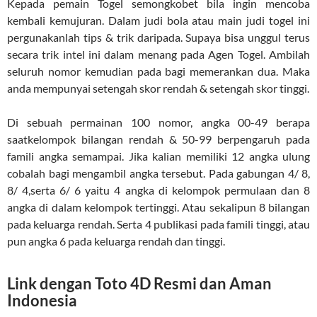
Kepada pemain Togel semongkobet bila ingin mencoba
kembali kemujuran. Dalam judi bola atau main judi togel ini
pergunakanlah tips & trik daripada. Supaya bisa unggul terus
secara trik intel ini dalam menang pada Agen Togel. Ambilah
seluruh nomor kemudian pada bagi memerankan dua. Maka
anda mempunyai setengah skor rendah & setengah skor tinggi.
Di sebuah permainan 100 nomor, angka 00-49 berapa
saatkelompok bilangan rendah & 50-99 berpengaruh pada
famili angka semampai. Jika kalian memiliki 12 angka ulung
cobalah bagi mengambil angka tersebut. Pada gabungan 4/ 8,
8/ 4,serta 6/ 6 yaitu 4 angka di kelompok permulaan dan 8
angka di dalam kelompok tertinggi. Atau sekalipun 8 bilangan
pada keluarga rendah. Serta 4 publikasi pada famili tinggi, atau
pun angka 6 pada keluarga rendah dan tinggi.
Link dengan Toto 4D Resmi dan Aman
Indonesia