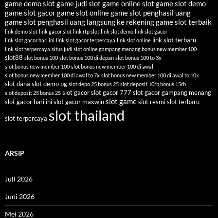
game demo slot
game judi slot
game online slot
game slot demo
game slot gacor
game slot online
game slot penghasil uang
game slot penghasil uang langsung ke rekening
game slot terbaik
link demo slot
link gacor slot
link rtp slot
link slot demo
link slot gacor
link slot terbaru
link slot gacor hari ini
link slot gacor terpercaya
link slot online
link slot terpercaya
situs judi slot online gampang menang bonus new member 100
slot88
slot bonus 100
slot bonus 100 di depan
slot bonus 100 to 3x
slot bonus new member 100
slot bonus new member 100 di awal
slot bonus new member 100 di awal to 7x
slot bonus new member 100 di awal to 10x
slot dana
slot demo pg
slot depo 25 bonus 25
slot deposit 10rb bonus 15rb
slot gacor
slot gacor 777
slot gacor gampang menang
slot deposit 25 bonus 25
slot game
slot gacor hari ini
slot gacor maxwin
slot resmi
slot terbaru
slot thailand
slot terpercaya
ARSIP
Juli 2026
Juni 2026
Mei 2026