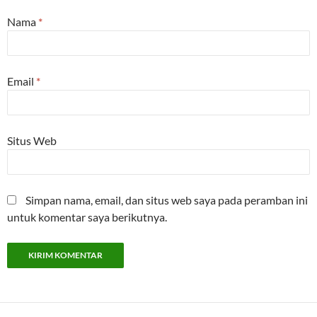
Nama
*
Email
*
Situs Web
Simpan nama, email, dan situs web saya pada peramban ini
untuk komentar saya berikutnya.