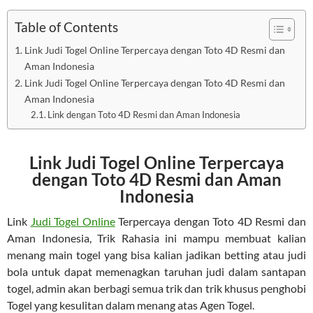
Table of Contents
Link Judi Togel Online Terpercaya dengan Toto 4D Resmi dan
Aman Indonesia
Link Judi Togel Online Terpercaya dengan Toto 4D Resmi dan
Aman Indonesia
Link dengan Toto 4D Resmi dan Aman Indonesia
Link Judi Togel Online Terpercaya
dengan Toto 4D Resmi dan Aman
Indonesia
Link
Judi Togel Online
Terpercaya dengan Toto 4D Resmi dan
Aman Indonesia, Trik Rahasia ini mampu membuat kalian
menang main togel yang bisa kalian jadikan betting atau judi
bola untuk dapat memenagkan taruhan judi dalam santapan
togel, admin akan berbagi semua trik dan trik khusus penghobi
Togel yang kesulitan dalam menang atas Agen Togel.